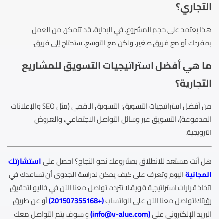
التجاري؟
هذا يعتمد على حجم المشروع. في البداية، قد تتمكن من العمل
بمفردك أو مع فريق صغير، ولكن مع التوسع، ستحتاج إلى فريق.
ما هي أفضل استراتيجيات التسويق للمشاريع
التجارية؟
من أفضل استراتيجيات التسويق: التسويق الرقمي (مثل SEO والإعلانات
المدفوعة)، التسويق عبر وسائل التواصل الاجتماعي، والعروض
الترويجية.
هل أنت مستعد للانطلاق بمشروعك نحو النجاح؟ احصل على
استشارتك
المجانية
اليوم وتعرف على كيف يمكن لدراسة الجدوى أن تساعدك في
اتخاذ قرارات استراتيجية قوية.لا تتردد، تواصل معنا الآن في فاليو لتحقيق
رؤيتك!تواصل معنا الآن على الواتساب
(
+201507355168
)
أو عن طريق
البريد الإلكتروني على
(
info@v-alue.com
)
و سوف يتم التواصل معك