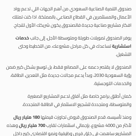
صندوق التنمية الصناعية السعودي من أهم الجهات اللي تدعم رواد
الأعمال والمستثمرين في القطاع الصناعي بالمملكة. اذا كنت تمتلك
افكار مشاريع صناعية جديدة فالصندوق يكون شريكك الأول للنجاح.
يوفر الصندوق تمويلات طويلة ومتوسطة الأجل، إلى جانب
خدمات
استشارية
تساعدك في كل مراحل مشروعك، من التخطيط وحتى
التشغيل.
الصندوق لا يقتصر دعمه على المصانع فقط، بل توسع بشكل كبير ضمن
رؤية السعودية 2030، وبدأ يدعم مجالات جديدة مثل التعدين، الطاقة،
والخدمات اللوجستية.
كمان أطلق برامج خاصة مثل آفاق لدعم المشاريع الصغيرة
والمتوسطة، ومتجددة لتشجيع الاستثمار في الطاقة المتجددة.
ومنذ تأسيسه، قدم الصندوق قروض تجاوزت قيمتها
180 مليار ريال
لأكثر من 4000 مشروع، بإجمالي استثمارات تقارب
700 مليار ريال
وهذه
المشاريع ساهمت في خلق فرص وظيفية ونمو اقتصادي كبير داخل