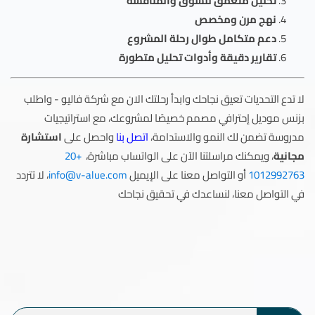
تحليل متعمق للسوق والمنافسة
نهج مرن ومخصص
دعم متكامل طوال رحلة المشروع
تقارير دقيقة وأدوات تحليل متطورة
لا تدع التحديات تعيق نجاحك وابدأ رحلتك الان مع شركة فاليو - واطلب
بزنس موديل إحترافي مصمم خصيصًا لمشروعك، مع استراتيجيات
مدروسة تضمن لك النمو والاستدامة،
اتصل بنا
واحصل على
استشارة
مجانية
، ويمكنك مراسلتنا الآن على الواتساب مباشرة،
+20
1012992763
أو التواصل معنا على الإيميل
info@v-alue.com
، لا تتردد
في التواصل معنا، لنساعدك في تحقيق نجاحك