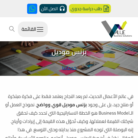
طلب دراسة جدوى
اتصل الأن
القائمة
بزنس موديل
خدماتنا
في عالم الأعمال الحديث، لم يعد النجاح يعتمد فقط على فكرة مبتكرة
أو منتج جيد، بل على وجود
بزنس موديل قوي وواضح
. نموذج العمل أو
الـBusiness Model هو الخطة الاستراتيجية التي تحدد كيف تحقق
شركتك القيمة لعملائها، وكيف تُحوّل هذه القيمة إلى إيرادات وأرباح.
إنه البوصلة التي توجه المشروع منذ بدايته وحتى التوسع. في هذا
المقال، نكشف أهمية البيزنس موديل، أنواعه، عناصره الأساسية، وأداته