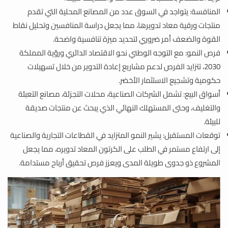
المنافسة: يتواجد في السوق عدد من المصانع المحلية التي تقدم
منتجات ورقية معاد تدويرها، مما يجعل دراسة المنافسين وتحليل نقاط
القوة والضعف أمر ضروري لتحديد ميزة تنافسية واضحة.
فرص النمو: مع التوجه الوطني نحو الاقتصاد الدائري ورؤية المملكة
2030، تتزايد الفرص لدعم مشاريع إعادة التدوير من خلال تسهيلات
حكومية وتشجيع الاستثمار الأخضر.
أسواق البيع: تشمل الشركات الصناعية، محلات التجزئة، مصانع التعبئة
والتغليف، وحتى المستهلك النهائي الذي يبحث عن منتجات صديقة
للبيئة.
توقعات المستقبل: يشير النمو المتزايد في القطاعات التجارية والصناعية
إلى ارتفاع مستمر في الطلب على الكرتون المعاد تدويره، مما يجعل
المشروع ذو جدوى طويلة المدى ويعزز فرص تحقيق أرباح مستدامة.