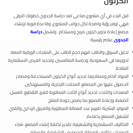
الكرتون
قبل البدء في أي مشروع صناعي تعد دراسة الجدوى خطوتك الاولى
فهي توفر رؤية واضحة لكل جوانب المشروع، وقاعدة قوية لإنشاء
مصنع إعادة تدوير كرتون مربح ومستدام . وتشمل
دراسة
الجدوى
عناصر رئيسية:
تحليل السوق والطلب: فهم حجم الطلب على المنتجات الورقية المعاد
تدويرها في السعودية، ودراسة المنافسين، وتحديد الفرص الاستثمارية
المتاحة.
المواد الخام ومصادرها: تحديد أنواع الكرتون المستخدمة ومصادر
الحصول عليها من المصانع، المحلات التجارية، والمستهلكين.
المعدات والآلات: تحديد أنواع الآلات المطلوبة للفرز، التقطيع، الغسل،
الضغط، وإعادة التصنيع بما يضمن جودة المنتج.
الموارد البشرية: تقييم عدد العمالة المطلوبة والفريق الإداري والفني
لتشغيل المصنع بكفاءة.
التكاليف الاستثمارية والتشغيلية: تقدير تكلفة إنشاء المصنع، شراء
المعدات، تكاليف العمالة، المصاريف التشغيلية، والصيانة.