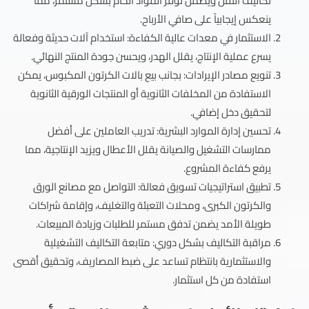
تكاليف النقل ويضمن توفر المواد الخام بشكل مستمر، مما
ينعكس إيجابياً على صافي الأرباح.
الاستثمار في معدات عالية الكفاءة: استخدام آلات حديثة وفعالة
يسرع عملية الإنتاج، يقلل الهدر، ويحسن جودة المنتج النهائي.
تنويع مصادر الإيرادات: بجانب بيع بالات الكرتون المكبوس، يمكن
الاستفادة من المخلفات الثانوية أو المنتجات الورقية الثانوية
لتحقيق دخل إضافي.
تحسين إدارة الموارد البشرية: تدريب العاملين على أفضل
ممارسات التشغيل والصيانة يقلل الأعطال ويزيد الإنتاجية، مما
يرفع كفاءة المشروع.
تطبيق استراتيجيات تسويق فعالة: التواصل مع مصانع الورق
والكرتون الكبرى، ومحلات التعبئة والتغليف، وإقامة شراكات
طويلة الأمد يضمن تدفق مستمر للطلبات وزيادة المبيعات.
مراقبة التكاليف بشكل دوري: متابعة التكاليف التشغيلية
والاستثمارية بانتظام تساعد على ضبط المصاريف، وتحقيق أقصى
استفادة من كل استثمار.