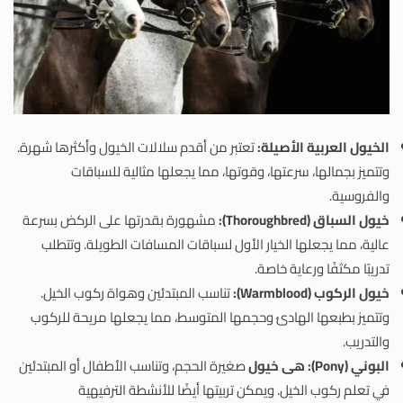
الخيول العربية الأصيلة:
تعتبر من أقدم سلالات الخيول وأكثرها شهرة.
وتتميز بجمالها، سرعتها، وقوتها، مما يجعلها مثالية للسباقات
والفروسية.
خيول السباق (Thoroughbred):
مشهورة بقدرتها على الركض بسرعة
عالية، مما يجعلها الخيار الأول لسباقات المسافات الطويلة. وتتطلب
تدريبًا مكثفًا ورعاية خاصة.
خيول الركوب (Warmblood):
تناسب المبتدئين وهواة ركوب الخيل.
وتتميز بطبعها الهادئ وحجمها المتوسط، مما يجعلها مريحة للركوب
والتدريب.
البوني (Pony): هى خيول
صغيرة الحجم، وتناسب الأطفال أو المبتدئين
في تعلم ركوب الخيل. ويمكن تربيتها أيضًا للأنشطة الترفيهية