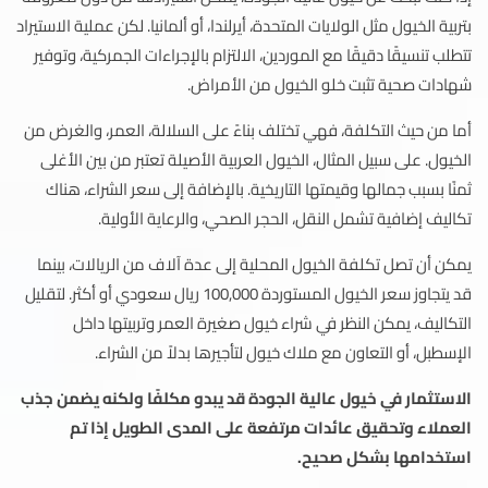
بتربية الخيول مثل الولايات المتحدة، أيرلندا، أو ألمانيا. لكن عملية الاستيراد
تتطلب تنسيقًا دقيقًا مع الموردين، الالتزام بالإجراءات الجمركية، وتوفير
شهادات صحية تثبت خلو الخيول من الأمراض.
أما من حيث التكلفة، فهي تختلف بناءً على السلالة، العمر، والغرض من
الخيول. على سبيل المثال، الخيول العربية الأصيلة تعتبر من بين الأغلى
ثمنًا بسبب جمالها وقيمتها التاريخية. بالإضافة إلى سعر الشراء، هناك
تكاليف إضافية تشمل النقل، الحجر الصحي، والرعاية الأولية.
يمكن أن تصل تكلفة الخيول المحلية إلى عدة آلاف من الريالات، بينما
قد يتجاوز سعر الخيول المستوردة 100,000 ريال سعودي أو أكثر. لتقليل
التكاليف، يمكن النظر في شراء خيول صغيرة العمر وتربيتها داخل
الإسطبل، أو التعاون مع ملاك خيول لتأجيرها بدلاً من الشراء.
الاستثمار في خيول عالية الجودة قد يبدو مكلفًا ولكنه يضمن جذب
العملاء وتحقيق عائدات مرتفعة على المدى الطويل إذا تم
استخدامها بشكل صحيح.