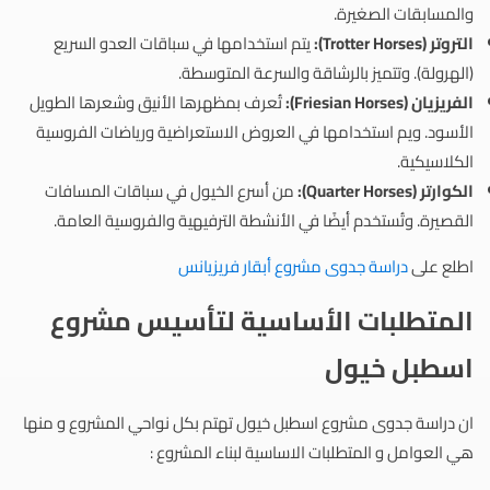
والمسابقات الصغيرة.
التروتر (Trotter Horses):
يتم استخدامها في سباقات العدو السريع
(الهرولة). وتتميز بالرشاقة والسرعة المتوسطة.
الفريزيان (Friesian Horses):
تُعرف بمظهرها الأنيق وشعرها الطويل
الأسود. ويم استخدامها في العروض الاستعراضية ورياضات الفروسية
الكلاسيكية.
الكوارتر (Quarter Horses):
من أسرع الخيول في سباقات المسافات
القصيرة. وتُستخدم أيضًا في الأنشطة الترفيهية والفروسية العامة.
اطلع على
دراسة جدوى مشروع أبقار فريزيان​س
المتطلبات الأساسية لتأسيس مشروع
اسطبل خيول
ان دراسة جدوى مشروع اسطبل خيول تهتم بكل نواحي المشروع و منها
هي العوامل و المتطلبات الاساسية لبناء المشروع :