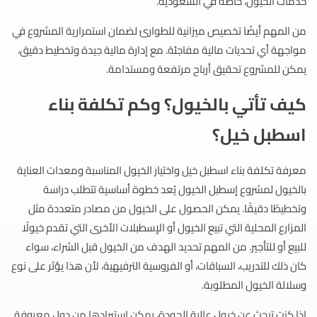
خدمات الخيول، خاصة في السعودية.
من المهم أيضًا تخصيص ميزانية للطوارئ لضمان استمرارية المشروع في
مواجهة أي تحديات مالية مفاجئة. مع إدارة مالية جيدة وتخطيط دقيق،
يمكن للمشروع تحقيق أرباح مرتفعة ومستدامة.
كيف تأتي بالخيول؟ وكم تكلفة بناء
اسطبل خيل؟
معرفة تكلفة بناء اسطبل خيل واختيار الخيول المناسبة ومعدات العناية
بالخيول لمشروع إسطبل الخيول يُعد خطوة أساسية تتطلب دراسة
وتخطيطًا دقيقًا. يمكن الحصول على الخيول من مصادر متعددة مثل
المزارع المحلية التي تبيع الخيول أو الإسطبلات الأخرى التي تقدم خيولًا
للبيع أو للتأجير. من المهم تحديد الهدف من الخيول قبل الشراء، سواء
كان ذلك للتدريب، السباقات، أو الفروسية الترفيهية، لأن هذا يؤثر على نوع
وسلالة الخيول المطلوبة.
إذا كنت تبحث عن خيول عالية الجودة، يمكن استيرادها من دول معروفة