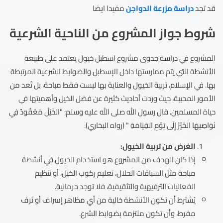
قد تجد
دراسة مزرعة الدواجن
مفيدا ايضا
شروط جواز المشروع من الناحية الشرعية
المشروع في دراسة جدوى مشروع اسطبل خيول يعتمد على طبيعة
الأنشطة التي يتم ممارستها داخل الإسطبل والضوابط الشرعية المرتبطة
بها. في الإسلام، تربية الخيول والعناية بها ليست فقط مباحة، بل تُعد من
الأمور المحببة، حيث وردت أحاديث كثيرة عن فضل الخيل وأهميتها في
حياة المسلمين. قال رسول الله صلى الله عليه وسلم: "الخَيْلُ مَعْقُودٌ فِي
نَوَاصِيهَا الخَيْرُ إِلَى يَوْمِ القِيَامَةِ " (رواه البخاري).
الغرض من تربية الخيول:
إذا كان الهدف من المشروع هو استخدام الخيول في أنشطة
مباحة مثل السباقات الحلال، تعليم ركوب الخيل، أو تنظيم
الفعاليات الترفيهية والتثقيفية، فلا توجد حرمانية.
يُشترط أن تكون الأنشطة خالية من أي مظاهر إسراف أو ترف
مفرط، وأن تكون ملتزمة بضوابط الشرع.