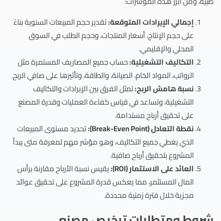
طبية، ومن أبرز هذه المؤشرات:
إجمالي الإيرادات المتوقعة:
تقدير حجم المبيعات السنوية بناءً
على حجم الإنتاج، أسعار المنتجات، وحجم الطلب في السوق
المحلي والإقليمي.
التكاليف التشغيلية:
حساب جميع المصاريف المستمرة مثل
الرواتب، المواد الخام، الصيانة، والطاقة، وتأثيرها على صافي الربح.
نسبة هامش الربح:
تمثل الفرق بين الإيرادات والتكاليف
التشغيلية، وتساعد في قياس كفاءة العمليات وقدرة المصنع
على تحقيق أرباح مستدامة.
نقطة التعادل (Break-Even Point):
تحديد مستوى المبيعات
الذي يغطي جميع التكاليف، وهو مؤشر مهم لمعرفة متى يبدأ
المشروع بتحقيق أرباح صافية.
العائد على الاستثمار (ROI):
يقيس نسبة الأرباح مقارنة برأس
المال المستثمر، مما يعكس قدرة المشروع على تحقيق عوائد
مجزية خلال فترة زمنية محددة.
شروط ومتطلبات ترخيص مصنع