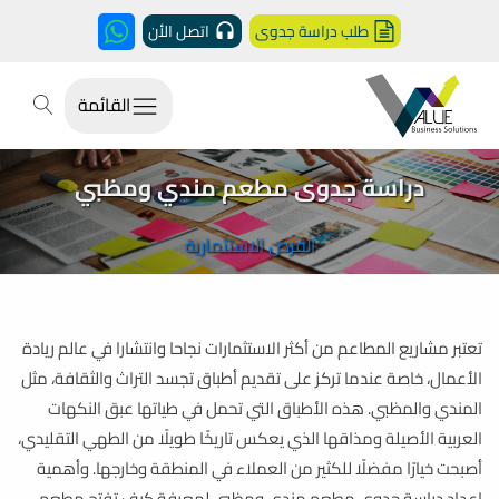
طلب دراسة جدوى
اتصل الأن
القائمة
دراسة جدوى مطعم مندي ومظبي
الفرص الاستثمارية
تعتبر مشاريع المطاعم من أكثر الاستثمارات نجاحا وانتشارا في عالم ريادة
الأعمال، خاصة عندما تركز على تقديم أطباق تجسد التراث والثقافة، مثل
المندي والمظبي. هذه الأطباق التي تحمل في طياتها عبق النكهات
العربية الأصيلة ومذاقها الذي يعكس تاريخًا طويلًا من الطهي التقليدي،
أصبحت خيارًا مفضلًا للكثير من العملاء في المنطقة وخارجها. وأهمية
إعداد دراسة جدوى مطعم مندي ومظبي لمعرفة كيف تفتح مطعم