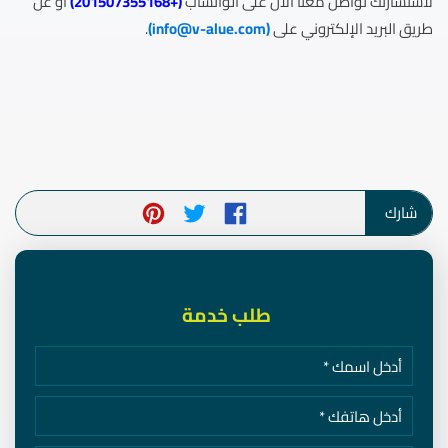
لاستشارتك تواصل معنا الآن على الواتساب
(
+201507355168
)
أو عن
طريق البريد الإلكتروني على
(
info@v-alue.com
)
.
شارك
طلب خدمة