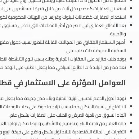
العقارات من الأصول ذات القيمة عالية ويمكن تحقيق ارباح عالية في مد
استغلال العقارات
ك
مصدر دخل ثابت من خلال قدرة المستثمرين على استئ
استخدام العقارات كضمانات للبنوك وغيرها من الهيئات الحكومية لكون
يعد القطاع العقاري في مصر من أكثر القطاعات التي تحظى مستوى ع
والأجنبية
أصبح الاستثمار العقاري من المجالات القابلة للتطور بسبب دخول مفهو
السكنية المميكنة ذات طلب عالي
يوجد طلب متزايد على العقارات التجارية وذلك بسبب تنوع الأنشطة التج
تعد مصر من البلاد ذات الطابع السياحي مما يجعل الطلب على الوحدا
العوامل المؤثرة على الاستثمار في قطا
توجه الدول الدعم لتحسين البنية التحتية وبناء مدن جديدة مما يجعل 
الارتفاع في نسبة السكان مما يسبب تزايد ملحوظ على طلب الوحدات ا
اتجاه السوق من ناحية العرض و الطلب على العقارات بشكل عام.
حالة العقار من ناحية البناء و تصميم و التشطيب و ايضا مكان تواجد العق
التغيرات في الحالة الاقتصادية للبلاد تؤثر بشكل واضح على حركة البيع و