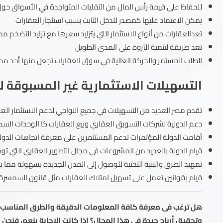
للحفاظ على قيمة رأس المال من التقلبات المتواجدة في الأسواق حول
يمكن الاعتماد عليها كمصدر للدخل الثابت بسبب استئجار العقارات
تعدالعقارات من أنواع الاستثمار التي يتزايد سعرها مع تزايد التضخم م
تعد طريقة لتنمية الثروة على المدى الطويل
الطلب المستمر والحركة العالية في سوق العقارات تجعل منها أحد مصادر 
التسهيلات الاستثمارية غير المسبوقة 
تقدم مصر العديد من التسهيلات في جميع النواحي لدعم الاستثمار الع
دعم الدولية لشركات التسويق العقاري وبيع العقارات كا الوحدات السك
أقامت الدولة المؤتمرات تدعم المستثمرين على معرفة اتجاهات الدول
قيام الدولة بالعديد من المشروعات في مجال التطوير العقاري التي ت
تمهيد الطرق والبنية التحتية للوصول إلى المدن الجديدة بسهولة مما 
قيام بقوانين تعمل على تسهيل امتلاك العقارات مثل قانون السمسرة ا
هل ترغب فى معرفة كافة المعلومات الدقيقة والطرق المناسب ل
وتحقيق أرباح جيدة فى هذا المجال؟ إذا كانت الإجابة بنعم، فنحن