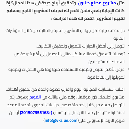
مثل
مشروع مصنع صابون
وتحقيق أرباح جيدة فى هذا المجال؟ إذا
كانت الإجابة بنعم، فنحن نقدم لك تعريف المشروع الناجح ومعايير
تقييم المشروع
. تقدم لك هذه الدراسة :
دراسة تفصيلية لكل جوانب المشروع الفنية والمالية من خلال المؤشرات
المالية
نتوصل إلى أفضل الخيارات للتمويل وتخفيض التكاليف.
توصيات لتسويق خدماتك بشكل مثالي للوصول إلى أكبر شريحة من
العملاء المستهدفين
عرض لأهم الفرص وكيفية الاستفادة منها وما هي التحديات وكيفية
تحويلها إلى نقاط قوة.
اطلب استشارتك المجانية اليوم واقترب خطوة واحدة من تحقيق أهداف
مشروع احلامك. ذور موقعنا
،
وق
م ملئ بياناتك في
الفورم
وسوف يتم
التواصل معك من خلال احد متخصصين دراسات الجدوي لتحديد الموعد
استشارتك تتواصل معنا الآن على الواتساب
(
+201507355168
)
أو عن
طريق البريد الإلكتروني على
(
info@v-alue.com
)