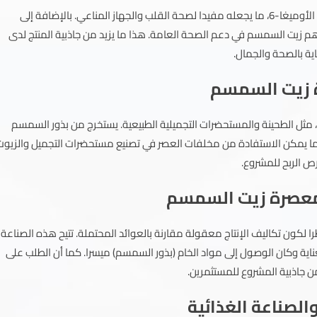
زيت السمسم غني بمضادات الأكسدة والأحماض الدهنية الصحية مثل الأوميغا-6، ما يجعله مفيدا لصحة القلب والجهاز المناعي. بالإضافة إلى
هم زيت السمسم في دعم الصحة العامة. هذا ما يزيد من جاذبية المنتج لدى
ية بالصحة والجمال.
ة زيت السمسم
حية، مثل الطحينة والمستحضرات التجميلية الطبيعية. يستخرج من بذور السمسم
 كما يمكن الاستفادة من مخلفات العصر في تصنيع مستحضرات التجميل والزيوت
ص الربح للمشروع.
 معصرة زيت السمسم
ا لكون تكاليف الإنتاج معقولة مقارنة بالعوائد المحتملة. تتيح هذه الصناعة
ناية وكان الوصول إلى مواد الخام (بذور السمسم) ميسرا. كما أن الطلب على
 جاذبية المشروع للمستثمرين.
الصناعة الغذائية