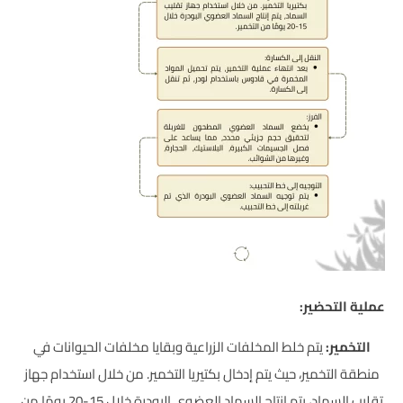
عملية التحضير:
التخمير:
يتم خلط المخلفات الزراعية وبقايا مخلفات الحيوانات في
منطقة التخمير، حيث يتم إدخال بكتيريا التخمير. من خلال استخدام جهاز
تقليب السماد، يتم إنتاج السماد العضوي البودرة خلال 15-20 يومًا من