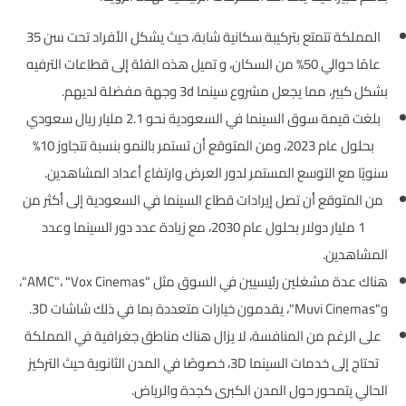
المملكة تتمتع بتركيبة سكانية شابة، حيث يشكل الأفراد تحت سن 35
عامًا حوالي 50% من السكان، و تميل هذه الفئة إلى قطاعات الترفيه
بشكل كبير، مما يجعل مشروع سينما 3d وجهة مفضلة لديهم.
بلغت قيمة سوق السينما في السعودية نحو 2.1 مليار ريال سعودي
بحلول عام 2023، ومن المتوقع أن تستمر بالنمو بنسبة تتجاوز 10%
سنويًا مع التوسع المستمر لدور العرض وارتفاع أعداد المشاهدين.
من المتوقع أن تصل إيرادات قطاع السينما في السعودية إلى أكثر من
1 مليار دولار بحلول عام 2030، مع زيادة عدد دور السينما وعدد
المشاهدين.
هناك عدة مشغلين رئيسيين في السوق مثل "AMC"، "Vox Cinemas"،
و"Muvi Cinemas"، يقدمون خيارات متعددة بما في ذلك شاشات 3D.
على الرغم من المنافسة، لا يزال هناك مناطق جغرافية في المملكة
تحتاج إلى خدمات السينما 3D، خصوصًا في المدن الثانوية حيث التركيز
الحالي يتمحور حول المدن الكبرى كجدة والرياض.