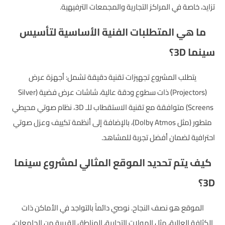
تزايد، خاصة في المراكز التجارية والمجمعات الترفيهية.
ما هي المتطلبات الفنية الأساسية لتأسيس
سينما 3D؟
يتطلب المشروع تجهيزات تقنية دقيقة تشمل: أجهزة عرض
(Projectors) ذات سطوع ودقة عالية، شاشات عرض فضية (Silver
Screens) متوافقة مع تقنية الاستقطاب للـ 3D، نظام صوتي محيطي
متطور (مثل Dolby Atmos)، بالإضافة إلى أنظمة تكييف وعزل صوتي
احترافية لضمان أفضل تجربة للمشاهد.
كيف يتم تحديد الموقع المثالي لمشروع سينما
3D؟
الموقع هو نصف النجاح. نوصي دائماً بالتواجد في الأماكن ذات
الكثافة العالية، مثل المولات التجارية، المناطق القريبة من الجامعات،